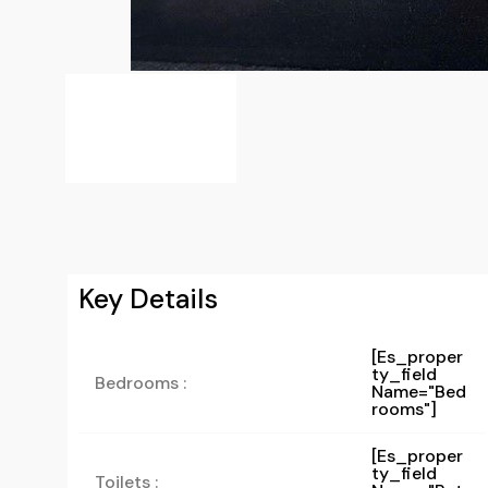
Key Details
[es_proper
Ty_field
Bedrooms :
Name="bed
Rooms"]
[es_proper
Ty_field
Toilets :