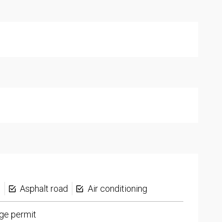
s
Asphalt road
Air conditioning
ge permit