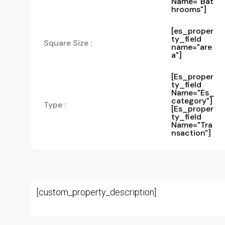
Name="bat
Hrooms"]
[es_proper
ty_field
Square Size :
name="are
a"]
[es_proper
Ty_field
Name="es_
Category"]
Type :
[es_proper
Ty_field
Name="tra
Nsaction"]
[custom_property_description]