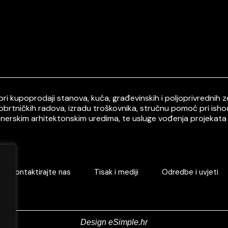
i kupoprodaji stanova, kuća, građevinskih i poljoprivrednih ze
 obrtničkih radova, izradu troškovnika, stručnu pomoć pri ish
tnerskim arhitektonskim uredima, te usluge vođenja projekata 
Kontaktirajte nas
Tisak i mediji
Odredbe i uvjeti
Design eSimple.hr