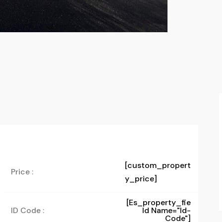
[custom_propert
Price :
y_price]
[es_property_fie
ID Code :
Ld Name="id-
Code"]