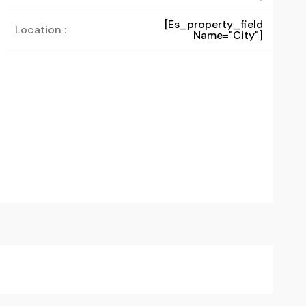
[es_property_field
Location :
Name="city"]