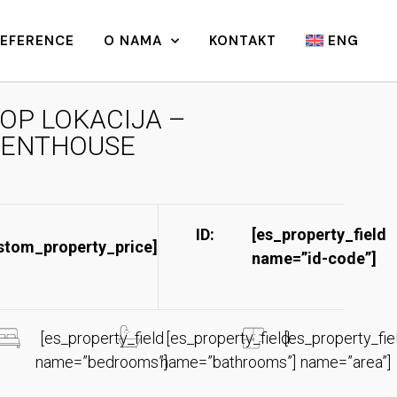
REFERENCE
O NAMA
KONTAKT
ENG
OP LOKACIJA –
ENTHOUSE
ID:
[es_property_field
stom_property_price]
name=”id-code”]​
[es_property_field
[es_property_field
[es_property_fie
name=”bedrooms”]
name=”bathrooms”]
name=”area”]