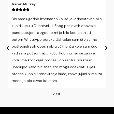
Aaron Murray





Bio sam ugodno iznenađen koliko je jednostavno bilo
kupiti kuću u Dubrovniku. Zbog poslovnih obaveza
o
puno putujem, a zgodno mi je bilo komunicirati
putem WhatsApp poruka. Zahvalan sam što su me
poštedjeli svih obeshrabrujućih priča koje sam čuo
kad sam počeo tražiti kuću. Pobrinuli su se za sve,
vodili me kroz cijeli proces i objasnili svaki korak
unaprijed kako bih znao što mogu očekivati. Cijeli
proces kupnje i renoviranja kuće, zahvaljujući njima, za
mene je bio divno iskustvo.
2
/
10