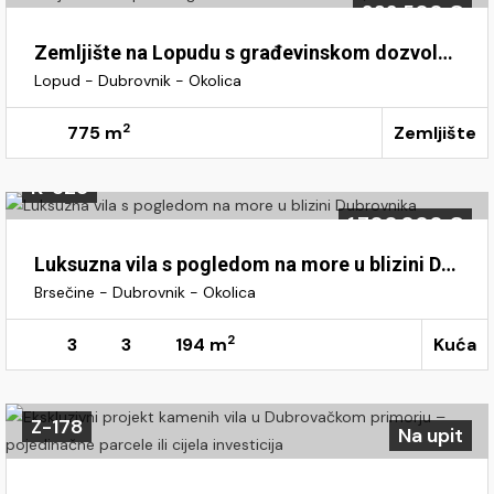
232.500 €
Zemljište na Lopudu s građevinskom dozvolom, Dubrovnik
Lopud - Dubrovnik - Okolica
2
775 m
Zemljište
K-328
1.700.000 €
Luksuzna vila s pogledom na more u blizini Dubrovnika
Brsečine - Dubrovnik - Okolica
2
3
3
194 m
Kuća
Z-178
Na upit