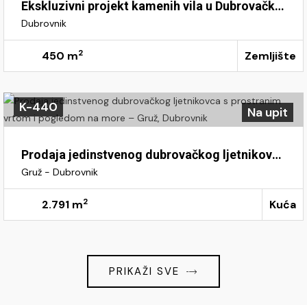
Ekskluzivni projekt kamenih vila u Dubrovačkom primorju – pojedinačne parcele ili cijela investicija
Dubrovnik
2
450 m
Zemljište
K-440
Na upit
Prodaja jedinstvenog dubrovačkog ljetnikovca s prostranim vrtom i pogledom na more – Gruž, Dubrovnik
Gruž - Dubrovnik
2
2.791 m
Kuća
PRIKAŽI SVE