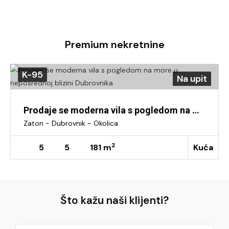
Premium nekretnine
K-95
Na upit
Prodaje se moderna vila s pogledom na more u neposrednoj blizini Dubrovnika
Zaton - Dubrovnik - Okolica
2
5
5
181 m
Kuća
Što kažu naši klijenti?