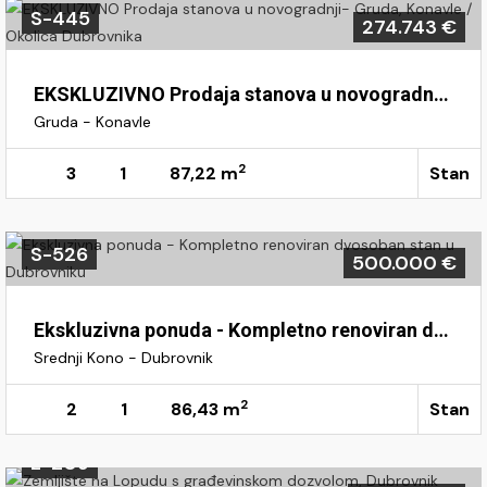
S-445
274.743 €
EKSKLUZIVNO Prodaja stanova u novogradnji- Gruda, Konavle / Okolica Dubrovnika
Gruda - Konavle
2
3
1
87,22 m
Stan
S-526
500.000 €
Ekskluzivna ponuda - Kompletno renoviran dvosoban stan u Dubrovniku
Srednji Kono - Dubrovnik
2
2
1
86,43 m
Stan
Z-209