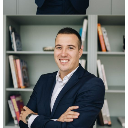
Direktor prodaje
+385 99 2102 552
+385 20 356 020
mihael@libertas-homes.hr