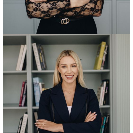
Agentica
+385 91 3560 202
+385 20 356 020
danijela@libertas-homes.hr