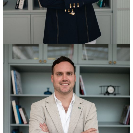
Agentica
+385 99 5551 125
+385 20 356 020
daria@libertas-homes.hr