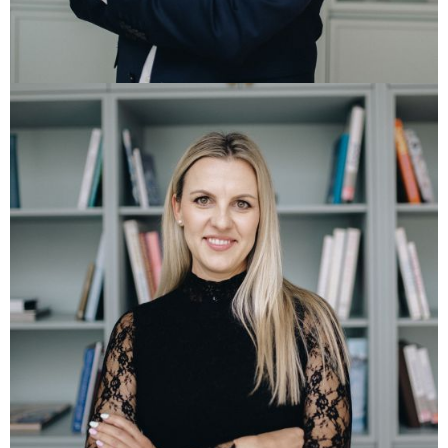
Agent
+385 91 3560 200
+385 20 356 020
maro@libertas-homes.hr