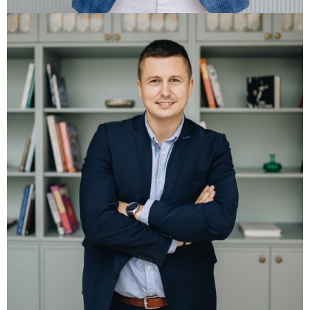
Osnivač/ Generalni direktor
+385 99 2102 552
+385 20 356 020
goran@libertas-homes.hr