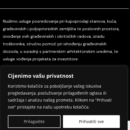
Nudimo usluge posredovanja pri kupoprodaji stanova, kuća,
građevinskih i poljoprivrednih zemljišta te poslovnih prostora,
izvođenje svih građevinskih i obrtničkih radova, izradu
troškovnika, stručnu pomoć pri ishođenju građevinskih
dozvola, u suradnji s partnerskim arhitektonskim uredima, te
usluge vođenja projekata za investitore.
Cijenimo vašu privatnost
Home
O nama
Kontaktirajte nas
Tisak i mediji
Odredbe i uvjeti
Pravila privatnosti
Koristimo kolačiće za poboljšanje vašeg iskustva
pregledavanja, posluživanje prilagođenih oglasa ili
Design eSimple.hr
sadržaja i analizu našeg prometa. Klikom na "Prihvati
sve" pristajete na našu upotrebu kolačića.
Copyright © 2005- 2024.
Prilagodite
Prihvatiti sve
WhatsApp
Kontakt
Nazovi