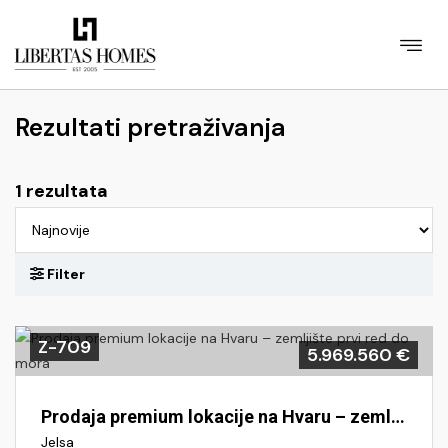
Rezultati pretraživanja
1 rezultata
Z-709
5.969.560 €
Prodaja premium lokacije na Hvaru – zemljište prvi red do mora
Jelsa