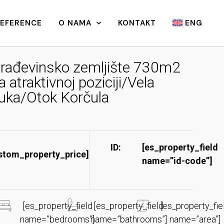
REFERENCE
O NAMA
KONTAKT
ENG
rađevinsko zemljište 730m2
a atraktivnoj poziciji/Vela
uka/Otok Korčula
ID:
[es_property_field
stom_property_price]
name=”id-code”]​
[es_property_field
[es_property_field
[es_property_fie
name=”bedrooms”]
name=”bathrooms”]
name=”area”]