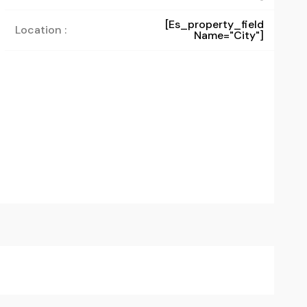
[es_property_field
Location :
Name="city"]