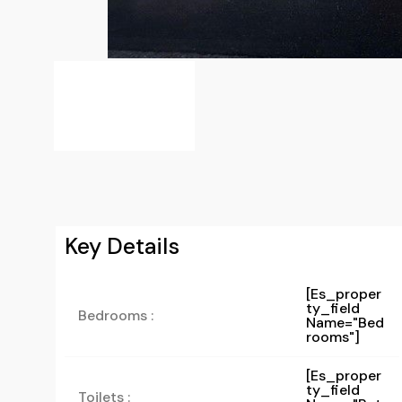
Key Details
[es_proper
Ty_field
Bedrooms :
Name="bed
Rooms"]
[es_proper
Ty_field
Toilets :