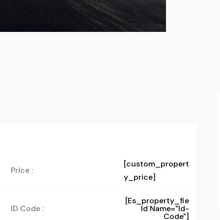
[custom_propert
Price :
y_price]
[es_property_fie
ID Code :
Ld Name="id-
Code"]