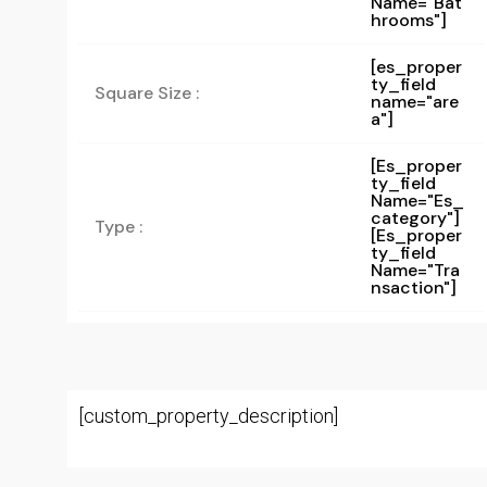
Name="bat
Hrooms"]
[es_proper
ty_field
Square Size :
name="are
a"]
[es_proper
Ty_field
Name="es_
Category"]
Type :
[es_proper
Ty_field
Name="tra
Nsaction"]
[custom_property_description]