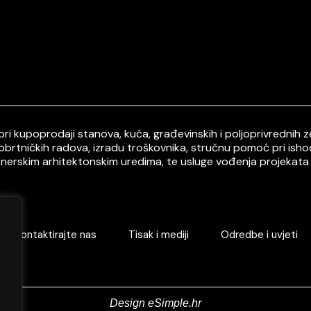
i kupoprodaji stanova, kuća, građevinskih i poljoprivrednih ze
 obrtničkih radova, izradu troškovnika, stručnu pomoć pri ish
tnerskim arhitektonskim uredima, te usluge vođenja projekata 
Kontaktirajte nas
Tisak i mediji
Odredbe i uvjeti
Design eSimple.hr