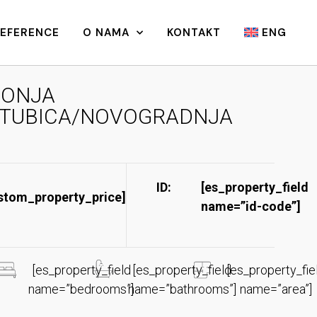
REFERENCE
O NAMA
KONTAKT
ENG
ONJA
TUBICA/NOVOGRADNJA
ID:
[es_property_field
stom_property_price]
name=”id-code”]​
[es_property_field
[es_property_field
[es_property_fie
name=”bedrooms”]
name=”bathrooms”]
name=”area”]