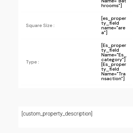
Name="bat
Hrooms"]
[es_proper
ty_field
Square Size :
name="are
a"]
[es_proper
Ty_field
Name="es_
Category"]
Type :
[es_proper
Ty_field
Name="tra
Nsaction"]
[custom_property_description]