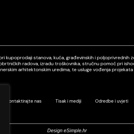
i kupoprodaji stanova, kuća, građevinskih i poljoprivrednih ze
 obrtničkih radova, izradu troškovnika, stručnu pomoć pri ish
tnerskim arhitektonskim uredima, te usluge vođenja projekata 
Kontaktirajte nas
Tisak i mediji
Odredbe i uvjeti
Design eSimple.hr