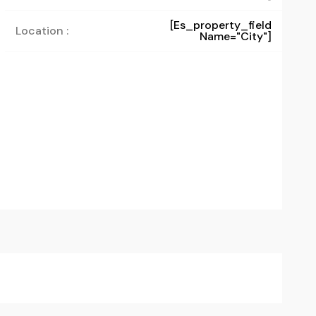
[es_property_field
Location :
Name="city"]