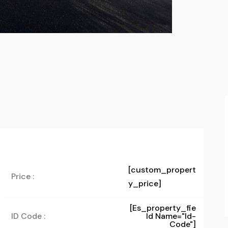
[custom_propert
Price :
y_price]
[es_property_fie
ID Code :
Ld Name="id-
Code"]