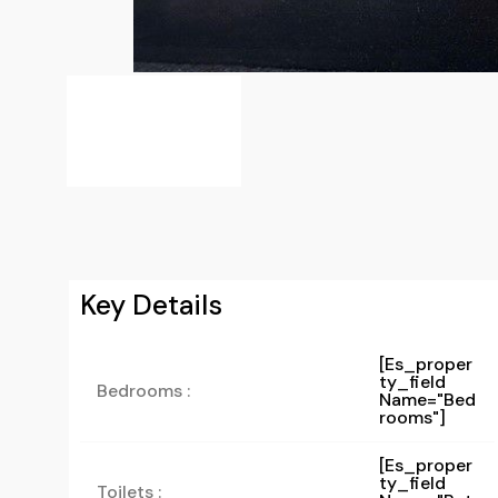
Key Details
[es_proper
Ty_field
Bedrooms :
Name="bed
Rooms"]
[es_proper
Ty_field
Toilets :