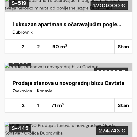
S-519
1.200.000 €
Luksuzan apartman s očaravajućim pogledom na more, svega nekoliko minuta od povijesne jezgre Dubrovnika
Dubrovnik
2
2
2
90 m
Stan
S-505
303.500 €
Prodaja stanova u novogradnji blizu Cavtata
Zvekovica - Konavle
2
2
1
71 m
Stan
S-445
274.743 €