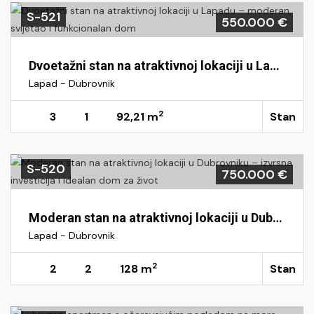
S-521
550.000 €
Dvoetažni stan na atraktivnoj lokaciji u Lapadu – moderan, svijetao i funkcionalan dom
Lapad - Dubrovnik
2
3
1
92,21 m
Stan
S-520
750.000 €
Moderan stan na atraktivnoj lokaciji u Dubrovniku – izvrsna investicija i idealan dom za život
Lapad - Dubrovnik
2
2
2
128 m
Stan