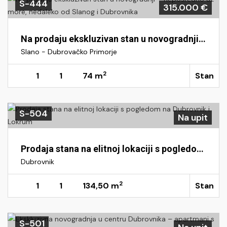
S-444
315.000 €
Na prodaju ekskluzivan stan u novogradnji – neposredno uz more, nedaleko od Slanog i Dubrovnika
Slano - Dubrovačko Primorje
2
1
1
74 m
Stan
S-504
Na upit
Prodaja stana na elitnoj lokaciji s pogledom na Dubrovnik i Lokrum
Dubrovnik
2
1
1
134,50 m
Stan
S-501