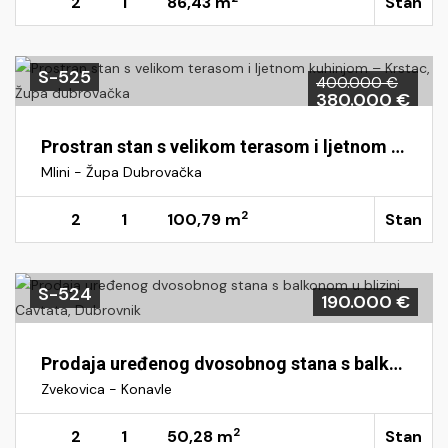
2
1
86,43 m
Stan
S-525
400.000 €
380.000 €
Prostran stan s velikom terasom i ljetnom kuhinjom – Krstac, Župa dubrovačka
Mlini - Župa Dubrovačka
2
2
1
100,79 m
Stan
S-524
190.000 €
Prodaja uređenog dvosobnog stana s balkonom u blizini Cavtata, Dubrovnik
Zvekovica - Konavle
2
2
1
50,28 m
Stan