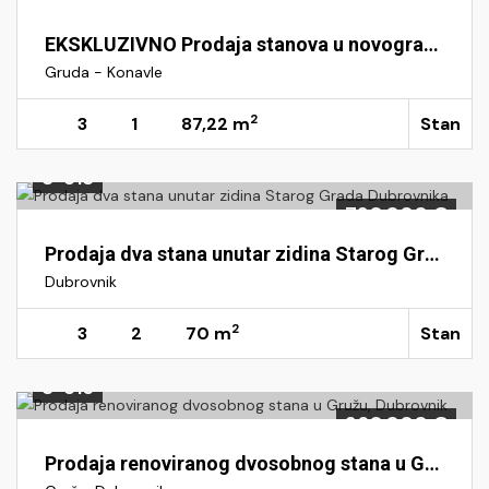
EKSKLUZIVNO Prodaja stanova u novogradnji- Gruda, Konavle / Okolica Dubrovnika
Gruda - Konavle
2
3
1
87,22 m
Stan
S-518
720.000 €
Prodaja dva stana unutar zidina Starog Grada Dubrovnika
Dubrovnik
2
3
2
70 m
Stan
S-516
260.000 €
Prodaja renoviranog dvosobnog stana u Gružu, Dubrovnik