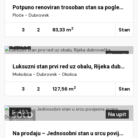
Potpuno renoviran trosoban stan sa pogledom na more i gradske zidine, Dubrovnik
Ploče - Dubrovnik
2
3
2
83,33 m
Stan
S-496
Na upit
Luksuzni stan prvi red uz obalu, Rijeka dubrovačka
Mokošica - Dubrovnik - Okolica
2
3
2
127,56 m
Stan
S-453
Na upit
Na prodaju – Jednosobni stan u srcu povijesne jezgre Dubrovnika