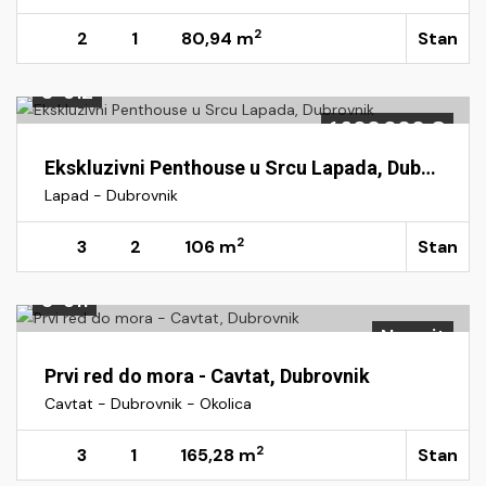
2
2
1
80,94 m
Stan
S-512
1.300.000 €
Ekskluzivni Penthouse u Srcu Lapada, Dubrovnik
Lapad - Dubrovnik
2
3
2
106 m
Stan
S-511
Na upit
Prvi red do mora - Cavtat, Dubrovnik
Cavtat - Dubrovnik - Okolica
2
3
1
165,28 m
Stan