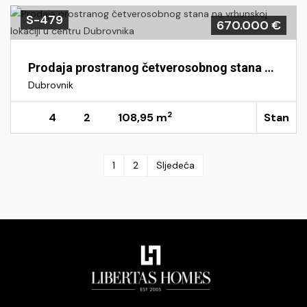
S-479
670.000 €
Prodaja prostranog četverosobnog stana na vrhunskoj lokaciji u centru Dubrovnika
Dubrovnik
2
4
2
108,95 m
Stan
1
2
Sljedeća