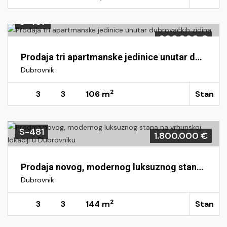
S-487
900.000 €
Prodaja tri apartmanske jedinice unutar dubrovačkih zidina
Dubrovnik
2
3
3
106 m
Stan
S-481
1.800.000 €
Prodaja novog, modernog luksuznog stana na vrhunskoj lokaciji u Dubrovniku
Dubrovnik
2
3
3
144 m
Stan