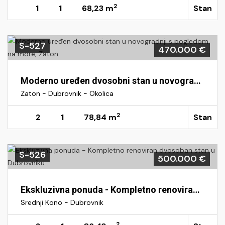
2
1
1
68,23 m
Stan
S-527
470.000 €
Moderno uređen dvosobni stan u novogradnji s pogledom na more, Zaton
Zaton - Dubrovnik - Okolica
2
2
1
78,84 m
Stan
S-526
500.000 €
Ekskluzivna ponuda - Kompletno renoviran dvosoban stan u Dubrovniku
Srednji Kono - Dubrovnik
2