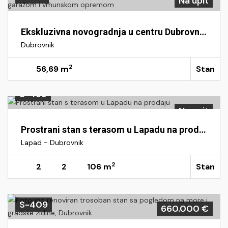
Na upit
Ekskluzivna novogradnja u centru Dubrovnika – apartmani s garažom i vrhunskom opremom
Dubrovnik
2
56,69 m
Stan
S-499
Na upit
Prostrani stan s terasom u Lapadu na prodaju
Lapad - Dubrovnik
2
2
2
106 m
Stan
S-409
660.000 €