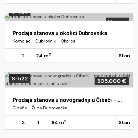
S-523
Na upit
Prodaja stanova u okolici Dubrovnika
Komolac - Dubrovnik - Okolica
2
1
24 m
Stan
S-522
305.000 €
Prodaja stanova u novogradnji u Čibači – moderni obiteljski stanovi po principu „ključ u ruke“
Čibača - Župa Dubrovačka
2
2
1
64 m
Stan