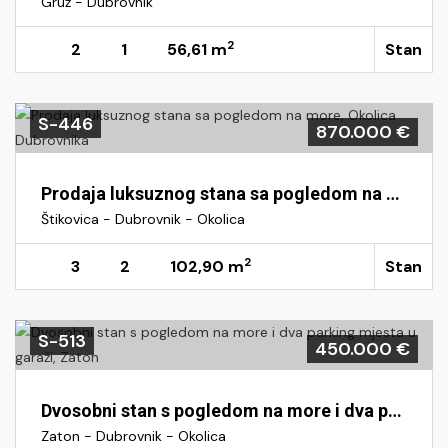
Gruž - Dubrovnik
2
2
1
56,61 m
Stan
S-446
870.000 €
Prodaja luksuznog stana sa pogledom na more, Okolica Dubrovnika
Štikovica - Dubrovnik - Okolica
2
3
2
102,90 m
Stan
S-513
450.000 €
Dvosobni stan s pogledom na more i dva parking mjesta u garaži, Zaton
Zaton - Dubrovnik - Okolica