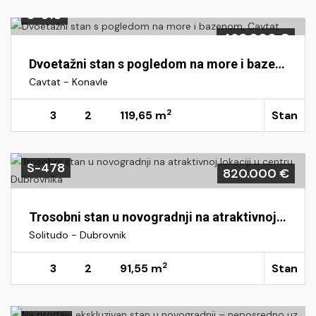
S-510
460.000 €
Dvoetažni stan s pogledom na more i bazenom, Cavtat
Cavtat - Konavle
2
3
2
119,65 m
Stan
S-478
820.000 €
Trosobni stan u novogradnji na atraktivnoj lokaciji u centru Dubrovnika
Solitudo - Dubrovnik
2
3
2
91,55 m
Stan