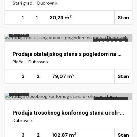
Stari grad - Dubrovnik
2
1
1
30,23 m
Stan
S-413
400.000 €
Prodaja obiteljskog stana s pogledom na more i Dubrovnik
Ploče - Dubrovnik
2
3
2
79,07 m
Stan
S-491
600.000 €
Prodaja trosobnog konfornog stana u roh-bau stanju
Dubrovnik
2
3
2
102,87 m
Stan