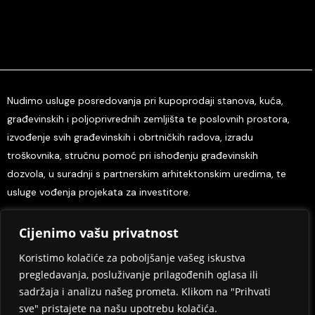
Nudimo usluge posredovanja pri kupoprodaji stanova, kuća,
građevinskih i poljoprivrednih zemljišta te poslovnih prostora,
izvođenje svih građevinskih i obrtničkih radova, izradu
troškovnika, stručnu pomoć pri ishođenju građevinskih
dozvola, u suradnji s partnerskim arhitektonskim uredima, te
usluge vođenja projekata za investitore.
Cijenimo vašu privatnost
Home
O nama
Kontaktirajte nas
Tisak i mediji
Odredbe i uvjeti
Pravila privatnosti
Koristimo kolačiće za poboljšanje vašeg iskustva
pregledavanja, posluživanje prilagođenih oglasa ili
Design eSimple.hr
sadržaja i analizu našeg prometa. Klikom na "Prihvati
sve" pristajete na našu upotrebu kolačića.