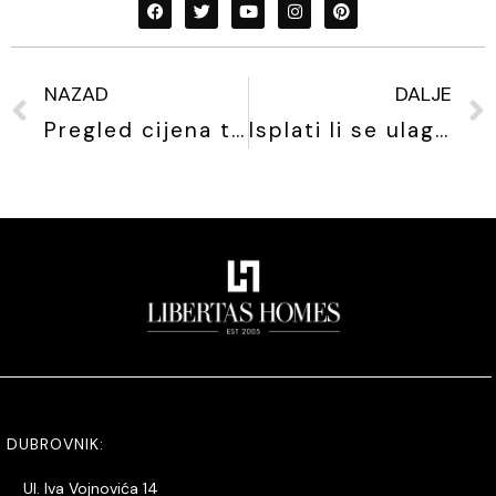
NAZAD
DALJE
Pregled cijena tržišta nekretnina u Hrvatskoj
Isplati li se ulagati u nekretnine?
DUBROVNIK:
Ul. Iva Vojnovića 14