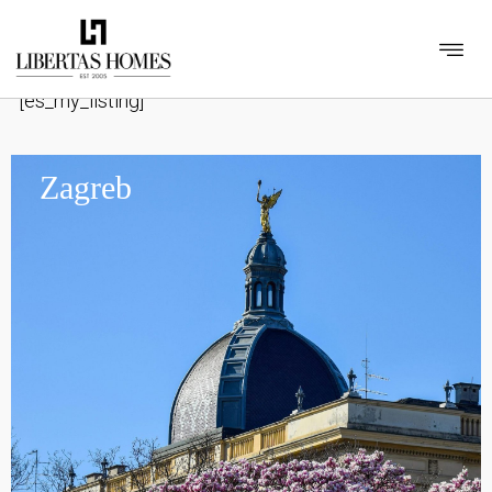
[es_search_form]
[es_my_listing]
Zagreb