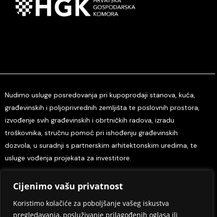
Nudimo usluge posredovanja pri kupoprodaji stanova, kuća,
građevinskih i poljoprivrednih zemljišta te poslovnih prostora,
izvođenje svih građevinskih i obrtničkih radova, izradu
troškovnika, stručnu pomoć pri ishođenju građevinskih
dozvola, u suradnji s partnerskim arhitektonskim uredima, te
usluge vođenja projekata za investitore.
Cijenimo vašu privatnost
Home
O nama
Kontaktirajte nas
Tisak i mediji
Odredbe i uvjeti
Pravila privatnosti
Koristimo kolačiće za poboljšanje vašeg iskustva
pregledavanja, posluživanje prilagođenih oglasa ili