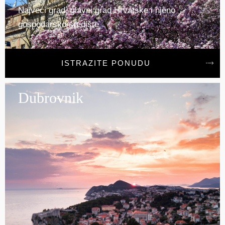
Najveći grad, glavni grad Hrvatske i njeno
gospodarsko središte
ISTRAZITE PONUDU
Dubrovnik