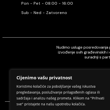
Pon - Pet - 08:00 - 16:00
Sub - Ned - Zatvoreno
Nudimo usluge posredovanja pr
izvođenje svih građevinskih i
suradnji s par
Cijenimo vašu privatnost
Home
O nama
Koristimo kolačiće za poboljšanje vašeg iskustva
pregledavanja, posluživanje prilagođenih oglasa ili
sadržaja i analizu našeg prometa. Klikom na "Prihvati
sve" pristajete na našu upotrebu kolačića.