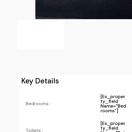
Key Details
[es_proper
Ty_field
Bedrooms :
Name="bed
Rooms"]
[es_proper
Ty_field
Toilets :