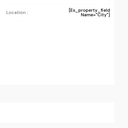
[es_property_field
Location :
Name="city"]