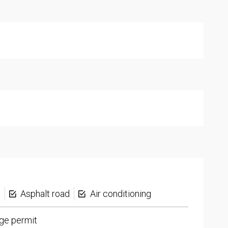
s
Asphalt road
Air conditioning
ge permit