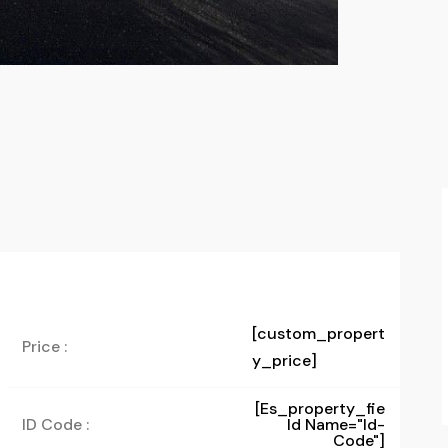
[custom_propert
Price :
y_price]
[es_property_fie
ID Code :
Ld Name="id-
Code"]