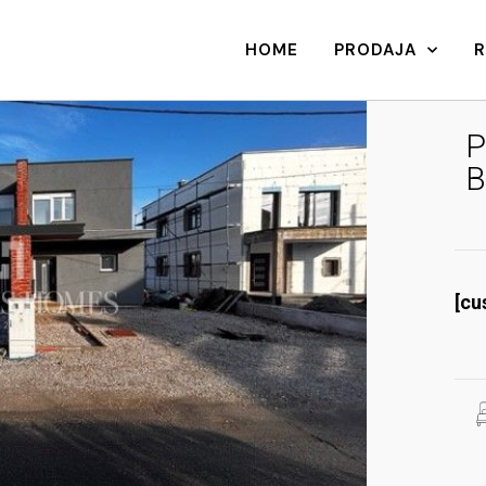
HOME
PRODAJA
P
B
[cu