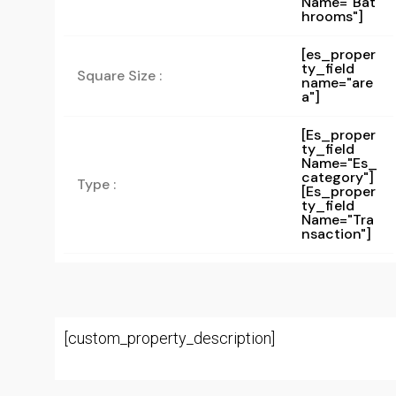
Name="bat
Hrooms"]
[es_proper
ty_field
Square Size :
name="are
a"]
[es_proper
Ty_field
Name="es_
Category"]
Type :
[es_proper
Ty_field
Name="tra
Nsaction"]
[custom_property_description]