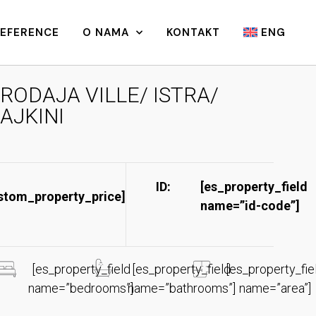
REFERENCE
O NAMA
KONTAKT
ENG
RODAJA VILLE/ ISTRA/
AJKINI
ID:
[es_property_field
stom_property_price]
name=”id-code”]​
[es_property_field
[es_property_field
[es_property_fie
name=”bedrooms”]
name=”bathrooms”]
name=”area”]