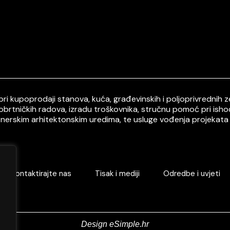
i kupoprodaji stanova, kuća, građevinskih i poljoprivrednih ze
 obrtničkih radova, izradu troškovnika, stručnu pomoć pri ish
tnerskim arhitektonskim uredima, te usluge vođenja projekata 
Kontaktirajte nas
Tisak i mediji
Odredbe i uvjeti
Design eSimple.hr