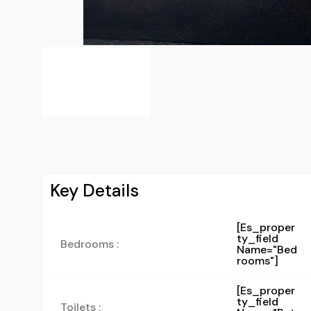
Key Details
[es_proper
Ty_field
Bedrooms :
Name="bed
Rooms"]
[es_proper
Ty_field
Toilets :