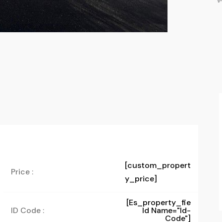
[custom_propert
Price :
y_price]
[es_property_fie
ID Code :
Ld Name="id-
Code"]