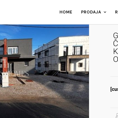
HOME
PRODAJA
G
Č
K
O
[cu