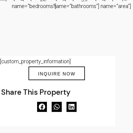
name=”bedrooms”]
name=”bathrooms”]
name=”area”]
[custom_property_information]
INQUIRE NOW
Share This Property