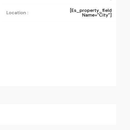
[es_property_field
Location :
Name="city"]