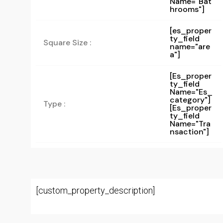
Name="bat
Hrooms"]
[es_proper
ty_field
Square Size :
name="are
a"]
[es_proper
Ty_field
Name="es_
Category"]
Type :
[es_proper
Ty_field
Name="tra
Nsaction"]
[custom_property_description]