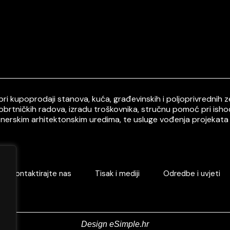
i kupoprodaji stanova, kuća, građevinskih i poljoprivrednih ze
 obrtničkih radova, izradu troškovnika, stručnu pomoć pri ish
tnerskim arhitektonskim uredima, te usluge vođenja projekata 
Kontaktirajte nas
Tisak i mediji
Odredbe i uvjeti
Design eSimple.hr