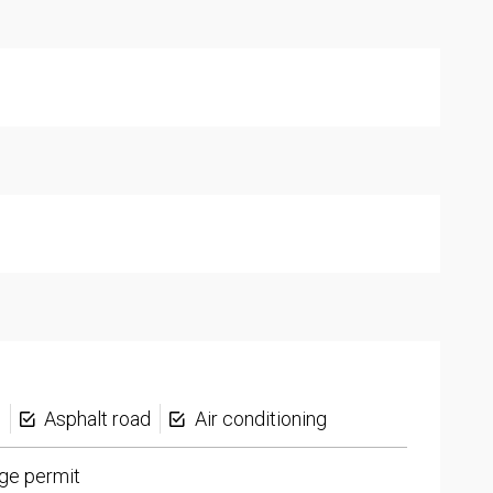
s
Asphalt road
Air conditioning
ge permit