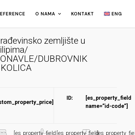
REFERENCE
O NAMA
KONTAKT
ENG
rađevinsko zemljište u
ilipima/
ONAVLE/DUBROVNIK
KOLICA
ID:
[es_property_field
stom_property_price]
name=”id-code”]​
[es_property_field
[es_property_field
[es_property_fie