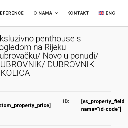
REFERENCE
O NAMA
KONTAKT
ENG
ksluzivno penthouse s
ogledom na Rijeku
ubrovačku/ Novo u ponudi/
UBROVNIK/ DUBROVNIK
KOLICA
ID:
[es_property_field
stom_property_price]
name=”id-code”]​