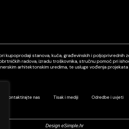
i kupoprodaji stanova, kuća, građevinskih i poljoprivrednih ze
 obrtničkih radova, izradu troškovnika, stručnu pomoć pri ish
tnerskim arhitektonskim uredima, te usluge vođenja projekata 
Kontaktirajte nas
Tisak i mediji
Odredbe i uvjeti
Design eSimple.hr