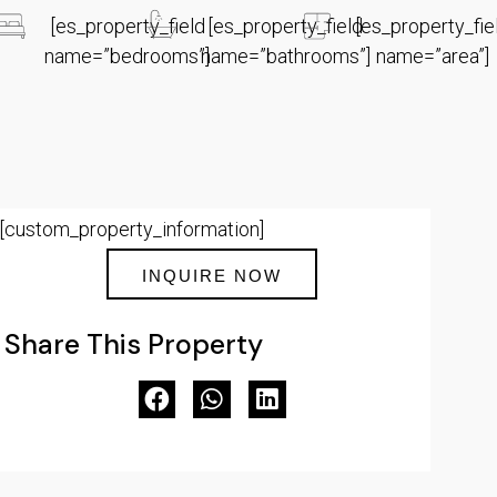
[es_property_field
[es_property_field
[es_property_fie
name=”bedrooms”]
name=”bathrooms”]
name=”area”]
[custom_property_information]
INQUIRE NOW
Share This Property