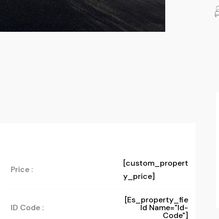
[custom_propert
Price :
y_price]
[es_property_fie
ID Code :
Ld Name="id-
Code"]