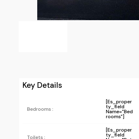
Key Details
[es_proper
Ty_field
Bedrooms :
Name="bed
Rooms"]
[es_proper
Ty_field
Toilets :