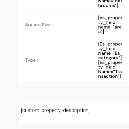
Name="bat
Hrooms"]
[es_proper
ty_field
Square Size :
name="are
a"]
[es_proper
Ty_field
Name="es_
Category"]
Type :
[es_proper
Ty_field
Name="tra
Nsaction"]
[custom_property_description]