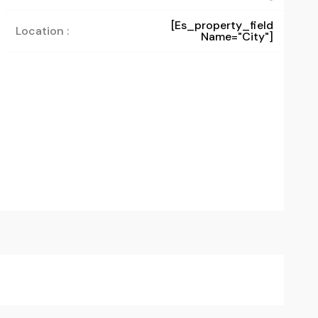
[es_property_field
Location :
Name="city"]