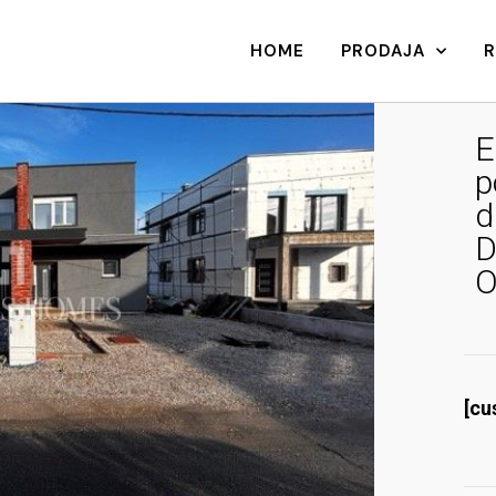
HOME
PRODAJA
E
p
d
D
O
[cu