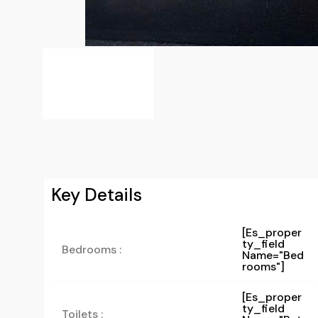
Key Details
[es_proper
Ty_field
Bedrooms :
Name="bed
Rooms"]
[es_proper
Ty_field
Toilets :