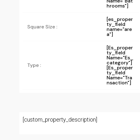
Name="bat
Hrooms"]
[es_proper
ty_field
Square Size :
name="are
a"]
[es_proper
Ty_field
Name="es_
Category"]
Type :
[es_proper
Ty_field
Name="tra
Nsaction"]
[custom_property_description]