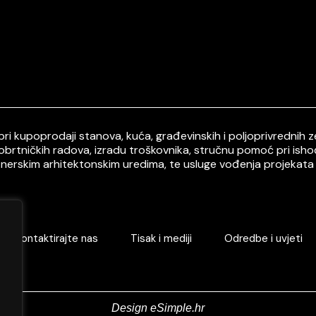
i kupoprodaji stanova, kuća, građevinskih i poljoprivrednih ze
 obrtničkih radova, izradu troškovnika, stručnu pomoć pri ish
tnerskim arhitektonskim uredima, te usluge vođenja projekata 
Kontaktirajte nas
Tisak i mediji
Odredbe i uvjeti
Design eSimple.hr