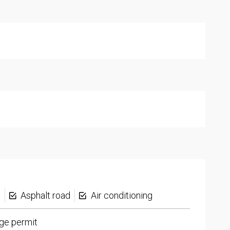
s
Asphalt road
Air conditioning
ge permit