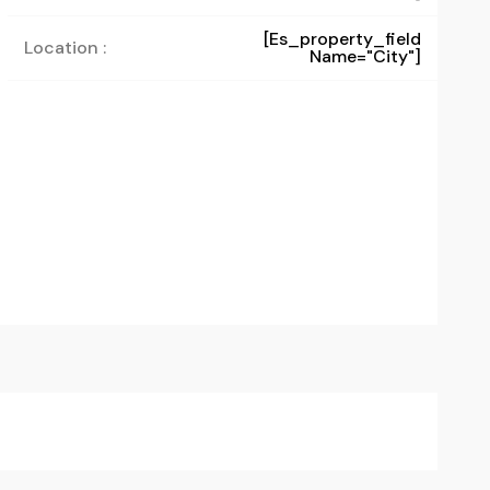
[es_property_field
Location :
Name="city"]