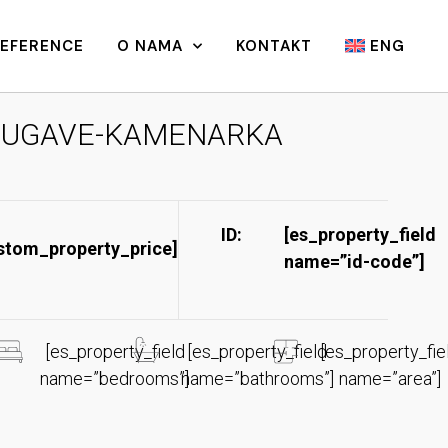
REFERENCE
O NAMA
KONTAKT
ENG
UGAVE-KAMENARKA
ID:
[es_property_field
stom_property_price]
name=”id-code”]​
[es_property_field
[es_property_field
[es_property_fie
name=”bedrooms”]
name=”bathrooms”]
name=”area”]