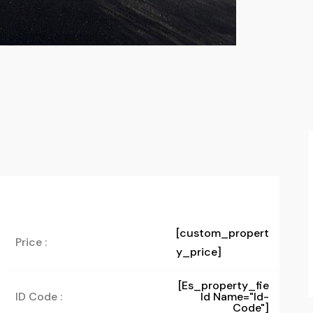
[custom_propert
Price :
y_price]
[es_property_fie
ID Code :
Ld Name="id-
Code"]