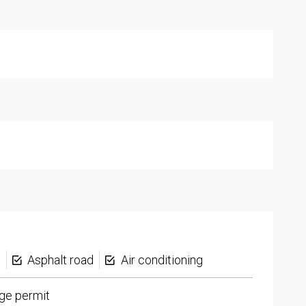
s
Asphalt road
Air conditioning
ge permit