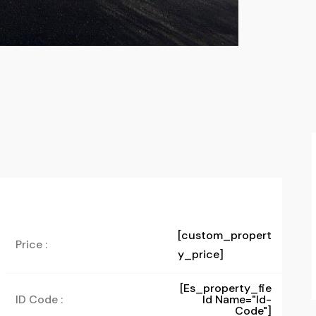
[custom_propert
Price :
y_price]
[es_property_fie
ID Code :
Ld Name="id-
Code"]