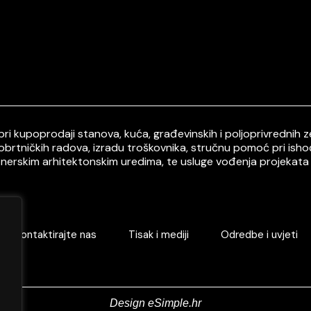
i kupoprodaji stanova, kuća, građevinskih i poljoprivrednih ze
 obrtničkih radova, izradu troškovnika, stručnu pomoć pri ish
tnerskim arhitektonskim uredima, te usluge vođenja projekata 
Kontaktirajte nas
Tisak i mediji
Odredbe i uvjeti
Design eSimple.hr