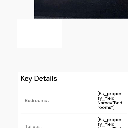
Key Details
[es_proper
Ty_field
Bedrooms :
Name="bed
Rooms"]
[es_proper
Ty_field
Toilets :