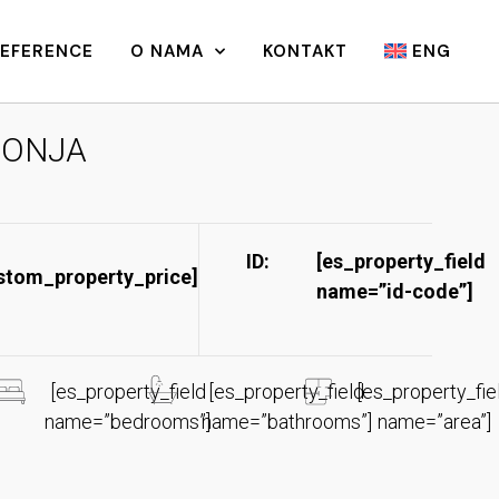
REFERENCE
O NAMA
KONTAKT
ENG
ONJA
ID:
[es_property_field
stom_property_price]
name=”id-code”]​
[es_property_field
[es_property_field
[es_property_fie
name=”bedrooms”]
name=”bathrooms”]
name=”area”]