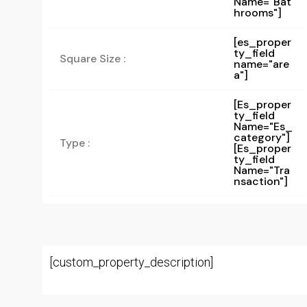
Name="bat
Hrooms"]
[es_proper
ty_field
Square Size :
name="are
a"]
[es_proper
Ty_field
Name="es_
Category"]
Type :
[es_proper
Ty_field
Name="tra
Nsaction"]
[custom_property_description]