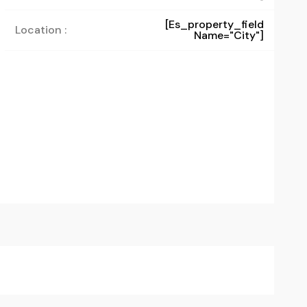
[es_property_field
Location :
Name="city"]