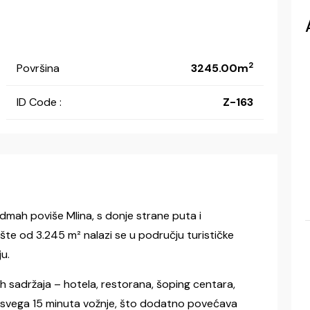
2
Površina
3245.00m
ID Code :
Z-163
odmah poviše Mlina, s donje strane puta i
e od 3.245 m² nalazi se u području turističke
ju.
ičkih sadržaja – hotela, restorana, šoping centara,
en svega 15 minuta vožnje, što dodatno povećava