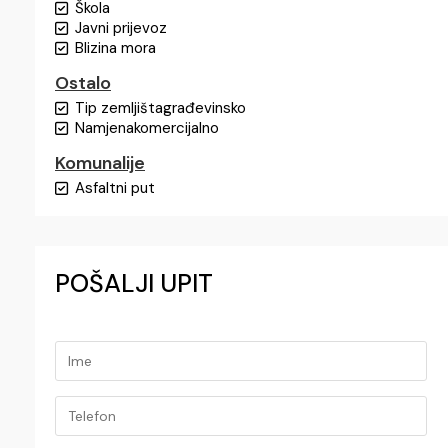
Škola
Javni prijevoz
Blizina mora
Ostalo
Tip zemljišta
građevinsko
Namjena
komercijalno
Komunalije
Asfaltni put
POŠALJI UPIT