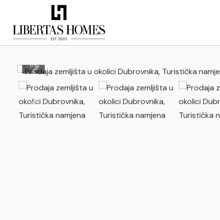
1
/
9