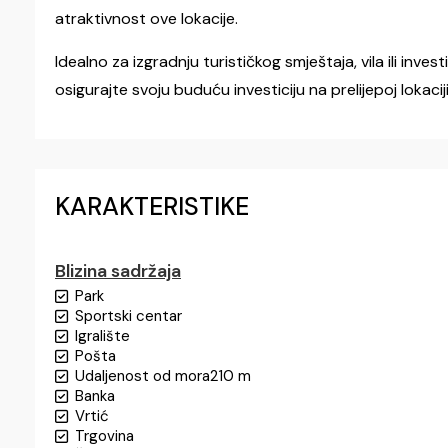
atraktivnost ove lokacije.
Idealno za izgradnju turističkog smještaja, vila ili invest
osigurajte svoju buduću investiciju na prelijepoj lokaciji
KARAKTERISTIKE
Blizina sadržaja
Park
Sportski centar
Igralište
Pošta
Udaljenost od mora
210 m
Banka
Vrtić
Trgovina