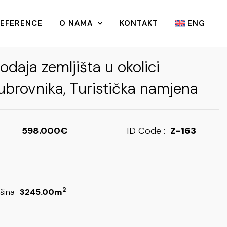
REFERENCE
O NAMA
KONTAKT
ENG
odaja zemljišta u okolici
ubrovnika, Turistička namjena
598.000
ID Code :
Z-163
2
šina
3245.00m