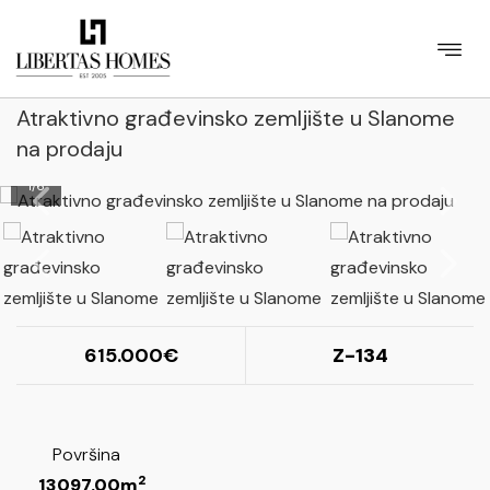
Atraktivno građevinsko zemljište u Slanome
na prodaju
1
/
6
615.000
Z-134
Površina
2
13097.00m