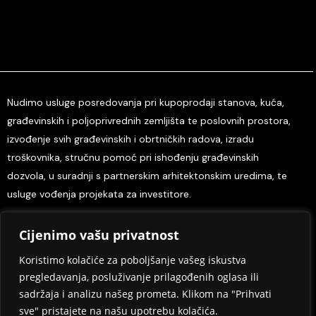
Nudimo usluge posredovanja pri kupoprodaji stanova, kuća,
građevinskih i poljoprivrednih zemljišta te poslovnih prostora,
izvođenje svih građevinskih i obrtničkih radova, izradu
troškovnika, stručnu pomoć pri ishođenju građevinskih
dozvola, u suradnji s partnerskim arhitektonskim uredima, te
usluge vođenja projekata za investitore.
Cijenimo vašu privatnost
Home
O nama
Kontaktirajte nas
Tisak i mediji
Odredbe i uvjeti
Pravila privatnosti
Koristimo kolačiće za poboljšanje vašeg iskustva
pregledavanja, posluživanje prilagođenih oglasa ili
Design eSimple.hr
sadržaja i analizu našeg prometa. Klikom na "Prihvati
sve" pristajete na našu upotrebu kolačića.