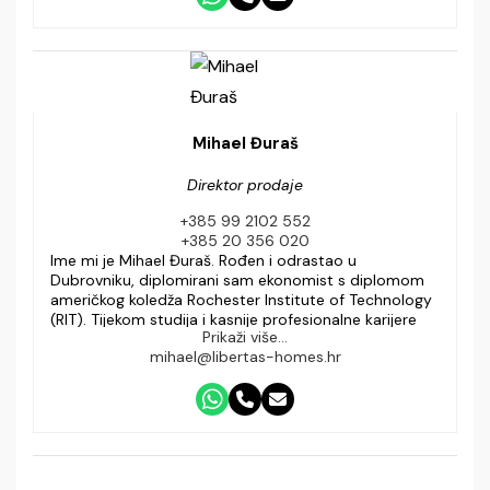
Mihael Đuraš
Direktor prodaje
+385 99 2102 552
+385 20 356 020
Ime mi je Mihael Đuraš. Rođen i odrastao u
Dubrovniku, diplomirani sam ekonomist s diplomom
američkog koledža Rochester Institute of Technology
(RIT). Tijekom studija i kasnije profesionalne karijere
Prikaži više...
imao sam priliku živjeti i raditi u Sjedinjenim Američkim
mihael@libertas-homes.hr
Državama, što je značajno obogatilo moje
međunarodno iskustvo i poslovni pristup.
Poznat sam po pedantnosti, organiziranosti i
proaktivnosti – posao ne volim odgađati i uvijek težim
rješenjima koja su jednostavna i učinkovita. U timskom
i samostalnom radu jednako se dobro snalazim, a
svakom zadatku pristupam s ciljem da bude