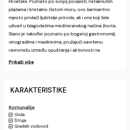
Hrvatske. Poznato po svojoj povijesti, netaknutim
plažama i kristalno čistom moru, ovo šarmantno
mjesto privlači ljubitelje prirode, ali i one koji žele
uživati u blagodatima mediteranskog načina života.
Slano je također poznato po bogatoj gastronomiji,
vinogradima i maslinicima, pružajući savršenu
ravnotežu između opuštanja i aktivnosti na
otvorenom.
Prikaži više
Libertas Homes nudi atraktivno zemljište ukupne
površine 13.097 m², od čega je 3.245 m² građevinsko
zemljište, dok je preostalih 9.852 m² poljoprivredno.
KARAKTERISTIKE
Smješteno na prekrasnoj lokaciji u Slanom, ovo
zemljište pruža brojne mogućnosti, kako za gradnju
Komunalije
privatne vile sa sadržajima, tako i za ostale oblike
Voda
nekretninske investicije.
Struja
Gradski vodovod