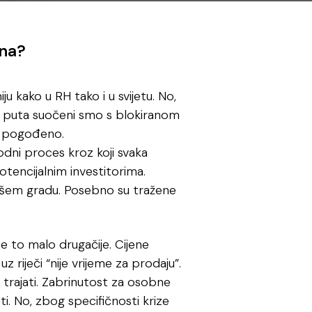
ina?
 kako u RH tako i u svijetu. No,
ga puta suočeni smo s blokiranom
o pogođeno.
rodni proces kroz koji svaka
potencijalnim investitorima.
 našem gradu. Posebno su tražene
je to malo drugačije. Cijene
z riječi “nije vrijeme za prodaju”.
a trajati. Zabrinutost za osobne
ti. No, zbog specifičnosti krize