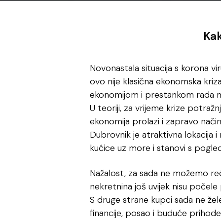
Kak
Novonastala situacija s korona vi
ovo nije klasična ekonomska kriz
ekonomijom i prestankom rada mn
U teoriji, za vrijeme krize potraž
ekonomija prolazi i zapravo način 
Dubrovnik je atraktivna lokacija 
kućice uz more i stanovi s pogle
Nažalost, za sada ne možemo reći d
nekretnina još uvijek nisu počele p
S druge strane kupci sada ne žele 
financije, posao i buduće prihode 