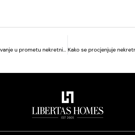
m
Kako su agencije za posredovanje u prometu nekretnina svojim krivim procjenama napuhale cijene nekretnina?