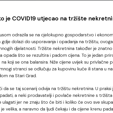
o je COVID19 utjecao na tržište nekretn
rusom odrazila se na cjelokupno gospodarstvo i ekonomiju
a gdje dolazi do usporavanja i opadanja na tržištu, ovo
ogih djelatnosti. Tržište nekretnina također je znatn
nja opada što se rezultira i padom cijena. To je jedan pri
na koji se ona balansira. Niže cijene uvijek su privlačne 
i mnogi stranci se odlučuju za kupovinu kuće ili stana u
dom na Stari Grad.
a se taj scenarij odvija na tržištu nekretnina. U praksi 
adati, a neki prodavatelji i povlače nekretnine s tržišta u
ulagati jer ne znaju što će biti i koliko će ovo sve skup
je velika, a naravno da ljudi čekaju i da cijene krenu pada