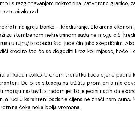
mo i s razgledavanjem nekretnina. Zatvorene granice, z
to stopiralo rad.
 nekretnina igraju banke – kreditiranje. Blokirana ekonomi
razi za stambenom nekretninom sada ne mogu dići kredite,
 virusa u rujnu/listopadu što ljude čini jako skeptičnim.
ju dići kredite što će se dogoditi kroz koji mjesec, hoće l
ati, ali kada i koliko. U onom trenutku kada cijene padnu k
anteni. Da bi se situacija na tržištu promijenila nije dov
sti moraju nastaviti s radom jer to je jedini način da ekon
an, a ljudi u karanteni padanje cijena ne znači nam puno.
ekretnina čeka neka bolja vremena.