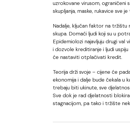
uzrokovane virusom, ograničeni s
skupljanja, maske, rukavice sve je 
Nadalje, ključan faktor na tržištu
skupa. Domaći ljudi koji su u pot
Epidemiolozi najavljuju drugi val
i dozvole kreditiranje i ljudi uspi
će nastaviti otplaćivati kredit.
Teorija drži svoje – cijene će pad
ekonomija i dalje bude čekala u kar
trebaju biti ukinute, sve djelatno
Sve dok je rad djelatnosti blokir
stagnacijom, pa tako i tržište n