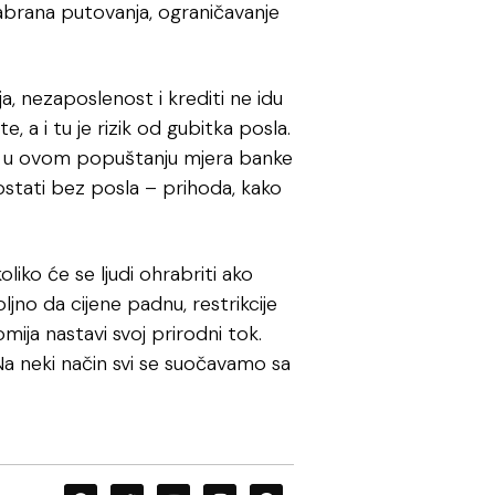
abrana putovanja, ograničavanje
ja, nezaposlenost i krediti ne idu
 a i tu je rizik od gubitka posla.
 Ako u ovom popuštanju mjera banke
i ostati bez posla – prihoda, kako
oliko će se ljudi ohrabriti ako
oljno da cijene padnu, restrikcije
omija nastavi svoj prirodni tok.
 Na neki način svi se suočavamo sa