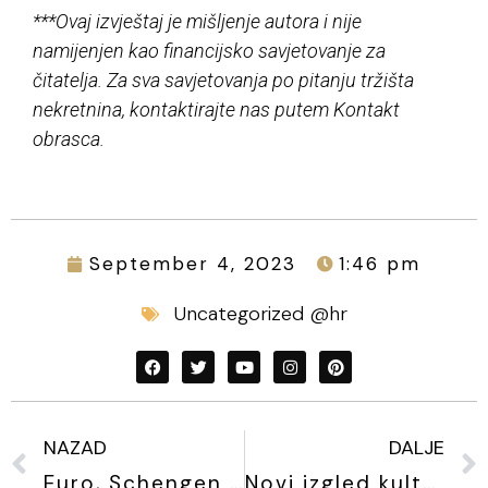
***Ovaj izvještaj je mišljenje autora i nije
namijenjen kao financijsko savjetovanje za
čitatelja. Za sva savjetovanja po pitanju tržišta
nekretnina, kontaktirajte nas putem Kontakt
obrasca.
September 4, 2023
1:46 pm
Uncategorized @hr
NAZAD
DALJE
Euro, Schengen i rat u Ukrajini – turbulentno razdoblje za hrvatsko tržište nekretnina
Novi izgled kulturne baštine