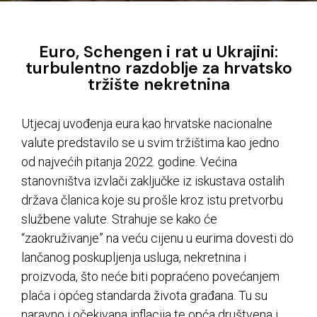
Euro, Schengen i rat u Ukrajini:
turbulentno razdoblje za hrvatsko
tržište nekretnina
Utjecaj uvođenja eura kao hrvatske nacionalne
valute predstavilo se u svim tržištima kao jedno
od najvećih pitanja 2022. godine. Većina
stanovništva izvlači zaključke iz iskustava ostalih
država članica koje su prošle kroz istu pretvorbu
službene valute. Strahuje se kako će
“zaokruživanje” na veću cijenu u eurima dovesti do
lančanog poskupljenja usluga, nekretnina i
proizvoda, što neće biti popraćeno povećanjem
plaća i općeg standarda života građana. Tu su
naravno i očekivana inflacija te opća društvena i