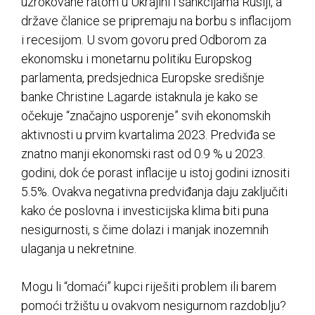
uzrokovane ratom u Ukrajini i sankcijama Rusiji, a
države članice se pripremaju na borbu s inflacijom
i recesijom. U svom govoru pred Odborom za
ekonomsku i monetarnu politiku Europskog
parlamenta, predsjednica Europske središnje
banke Christine Lagarde istaknula je kako se
očekuje “značajno usporenje” svih ekonomskih
aktivnosti u prvim kvartalima 2023. Predviđa se
znatno manji ekonomski rast od 0.9 % u 2023.
godini, dok će porast inflacije u istoj godini iznositi
5.5%. Ovakva negativna predviđanja daju zaključiti
kako će poslovna i investicijska klima biti puna
nesigurnosti, s čime dolazi i manjak inozemnih
ulaganja u nekretnine.
Mogu li “domaći” kupci riješiti problem ili barem
pomoći tržištu u ovakvom nesigurnom razdoblju?