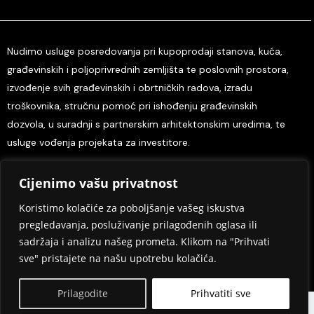
Nudimo usluge posredovanja pri kupoprodaji stanova, kuća,
građevinskih i poljoprivrednih zemljišta te poslovnih prostora,
izvođenje svih građevinskih i obrtničkih radova, izradu
troškovnika, stručnu pomoć pri ishođenju građevinskih
dozvola, u suradnji s partnerskim arhitektonskim uredima, te
usluge vođenja projekata za investitore.
Cijenimo vašu privatnost
Home
O nama
Kontaktirajte nas
Tisak i mediji
Odredbe i uvjeti
Pravila privatnosti
Koristimo kolačiće za poboljšanje vašeg iskustva
pregledavanja, posluživanje prilagođenih oglasa ili
Design eSimple.hr
sadržaja i analizu našeg prometa. Klikom na "Prihvati
sve" pristajete na našu upotrebu kolačića.
Copyright © 2005- 2024.
Prilagodite
Prihvatiti sve
WhatsApp
Kontakt
Nazovi