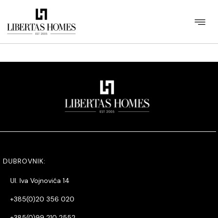
[listings_with_details items_per_page="40" items_per_row="4"
sort="id" ord="DESC" id_region="3" id_category="715" /]
DUBROVNIK:
Ul. Iva Vojnovića 14
+385(0)20 356 020
+385(0)99 210 2552